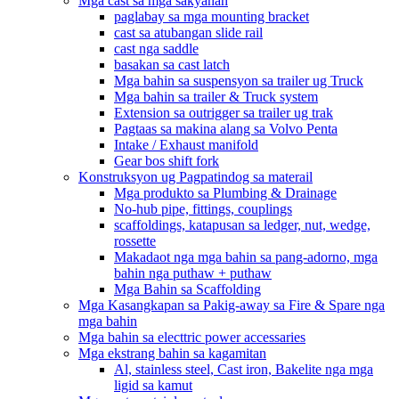
Mga cast sa mga sakyanan
paglabay sa mga mounting bracket
cast sa atubangan slide rail
cast nga saddle
basakan sa cast latch
Mga bahin sa suspensyon sa trailer ug Truck
Mga bahin sa trailer & Truck system
Extension sa outrigger sa trailer ug trak
Pagtaas sa makina alang sa Volvo Penta
Intake / Exhaust manifold
Gear bos shift fork
Konstruksyon ug Pagpatindog sa materail
Mga produkto sa Plumbing & Drainage
No-hub pipe, fittings, couplings
scaffoldings, katapusan sa ledger, nut, wedge,
rossette
Makadaot nga mga bahin sa pang-adorno, mga
bahin nga puthaw + puthaw
Mga Bahin sa Scaffolding
Mga Kasangkapan sa Pakig-away sa Fire & Spare nga
mga bahin
Mga bahin sa electtric power accessaries
Mga ekstrang bahin sa kagamitan
Al, stainless steel, Cast iron, Bakelite nga mga
ligid sa kamut