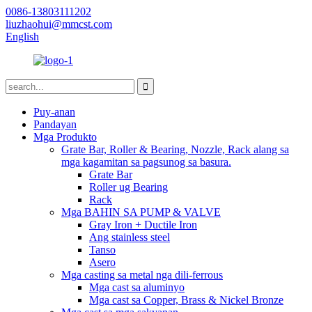
0086-13803111202
liuzhaohui@mmcst.com
English
Puy-anan
Pandayan
Mga Produkto
Grate Bar, Roller & Bearing, Nozzle, Rack alang sa
mga kagamitan sa pagsunog sa basura.
Grate Bar
Roller ug Bearing
Rack
Mga BAHIN SA PUMP & VALVE
Gray Iron + Ductile Iron
Ang stainless steel
Tanso
Asero
Mga casting sa metal nga dili-ferrous
Mga cast sa aluminyo
Mga cast sa Copper, Brass & Nickel Bronze