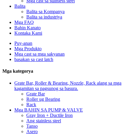
Mga cast sa stainless steel
Balita
Balita sa Kompanya
Balita sa industriya
Mga FAQ
Bahin Kanato
Kontaka Kami
Puy-anan
Mga Produkto
Mga cast sa mga sakyanan
basakan sa cast latch
Mga kategorya
Grate Bar, Roller & Bearing, Nozzle, Rack alang sa mga
kagamitan sa pagsunog sa basura.
Grate Bar
Roller ug Bearing
Rack
Mga BAHIN SA PUMP & VALVE
Gray Iron + Ductile Iron
Ang stainless steel
Tanso
Asero