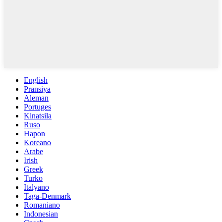
English
Pransiya
Aleman
Portuges
Kinatsila
Ruso
Hapon
Koreano
Arabe
Irish
Greek
Turko
Italyano
Taga-Denmark
Romaniano
Indonesian