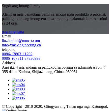
Sugdi ang Imong Jurney
Alang sa mga pangutana bahin sa among mga produkto o pricelist,
palihug ibilin ang imong email sa amon ug makontak kami sa sulud
sa 24 oras.
pagpangutana
Email
liuzhaohui@mmcst.com
info@me-engineering.cn
telepono
0086-13803111202
0086- (0) 311-87830998
Address
Ang ika-4 nga andana sa pagtukod sa opisina sa administrasyon, #
355 dalan Xinhua, Shijiazhuang, China. 050051
© Copyright - 2010-2020: Gitugyan ang Tanan nga mga Katungod.