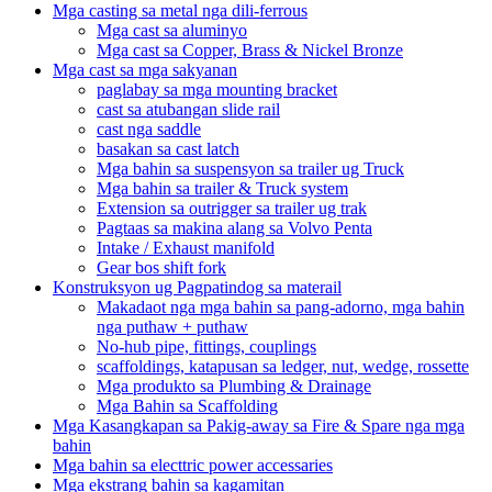
Mga casting sa metal nga dili-ferrous
Mga cast sa aluminyo
Mga cast sa Copper, Brass & Nickel Bronze
Mga cast sa mga sakyanan
paglabay sa mga mounting bracket
cast sa atubangan slide rail
cast nga saddle
basakan sa cast latch
Mga bahin sa suspensyon sa trailer ug Truck
Mga bahin sa trailer & Truck system
Extension sa outrigger sa trailer ug trak
Pagtaas sa makina alang sa Volvo Penta
Intake / Exhaust manifold
Gear bos shift fork
Konstruksyon ug Pagpatindog sa materail
Makadaot nga mga bahin sa pang-adorno, mga bahin
nga puthaw + puthaw
No-hub pipe, fittings, couplings
scaffoldings, katapusan sa ledger, nut, wedge, rossette
Mga produkto sa Plumbing & Drainage
Mga Bahin sa Scaffolding
Mga Kasangkapan sa Pakig-away sa Fire & Spare nga mga
bahin
Mga bahin sa electtric power accessaries
Mga ekstrang bahin sa kagamitan