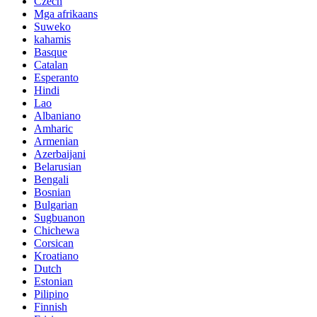
Czech
Mga afrikaans
Suweko
kahamis
Basque
Catalan
Esperanto
Hindi
Lao
Albaniano
Amharic
Armenian
Azerbaijani
Belarusian
Bengali
Bosnian
Bulgarian
Sugbuanon
Chichewa
Corsican
Kroatiano
Dutch
Estonian
Pilipino
Finnish