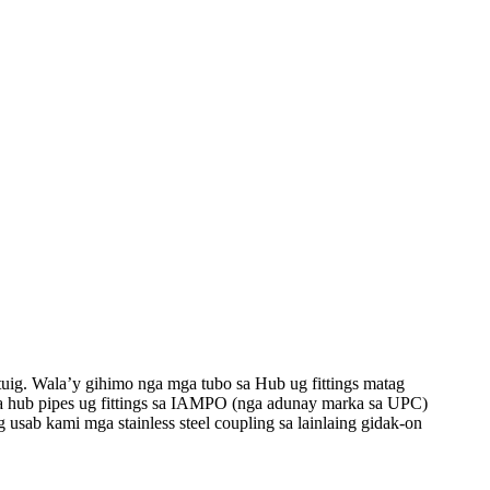
tuig. Wala’y gihimo nga mga tubo sa Hub ug fittings matag
hub pipes ug fittings sa IAMPO (nga adunay marka sa UPC)
 kami mga stainless steel coupling sa lainlaing gidak-on