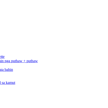
ette
hin nga puthaw + puthaw
ga bahin
id sa kamut