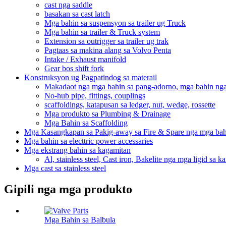
cast nga saddle
basakan sa cast latch
Mga bahin sa suspensyon sa trailer ug Truck
Mga bahin sa trailer & Truck system
Extension sa outrigger sa trailer ug trak
Pagtaas sa makina alang sa Volvo Penta
Intake / Exhaust manifold
Gear bos shift fork
Konstruksyon ug Pagpatindog sa materail
Makadaot nga mga bahin sa pang-adorno, mga bahin ng
No-hub pipe, fittings, couplings
scaffoldings, katapusan sa ledger, nut, wedge, rossette
Mga produkto sa Plumbing & Drainage
Mga Bahin sa Scaffolding
Mga Kasangkapan sa Pakig-away sa Fire & Spare nga mga bah
Mga bahin sa electtric power accessaries
Mga ekstrang bahin sa kagamitan
Al, stainless steel, Cast iron, Bakelite nga mga ligid sa k
Mga cast sa stainless steel
Gipili nga mga produkto
Mga Bahin sa Balbula