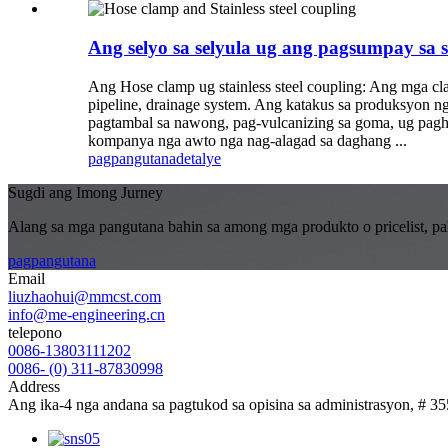
Ang selyo sa selyula ug ang pagsumpay sa sta
Ang Hose clamp ug stainless steel coupling: Ang mga clam
pipeline, drainage system. Ang katakus sa produksyon 
pagtambal sa nawong, pag-vulcanizing sa goma, ug pagh
kompanya nga awto nga nag-alagad sa daghang ...
pagpangutana
detalye
Sugdi ang Imong Jurney
Alang sa mga pangutana bahin sa among mga produkto o pricelist, pal
pagpangutana
Email
liuzhaohui@mmcst.com
info@me-engineering.cn
telepono
0086-13803111202
0086- (0) 311-87830998
Address
Ang ika-4 nga andana sa pagtukod sa opisina sa administrasyon, # 3