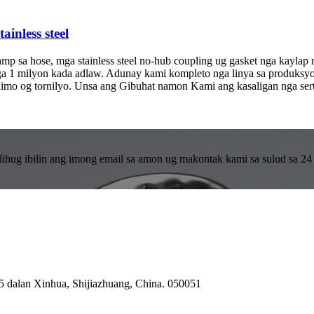
inless steel
p sa hose, mga stainless steel no-hub coupling ug gasket nga kaylap ng
nga 1 milyon kada adlaw. Adunay kami kompleto nga linya sa produks
imo og tornilyo. Unsa ang Gibuhat namon Kami ang kasaligan nga ser
ihug ibilin ang imong email sa amon ug makontak kami sa sulud sa 24 
55 dalan Xinhua, Shijiazhuang, China. 050051