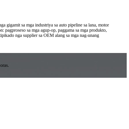
a gigamit sa mga industriya sa auto pipeline sa lana, motor
yon: pagproseso sa mga agup-op, paggama sa mga produkto,
tipikado nga supplier sa OEM alang sa mga nag-unang
oras.