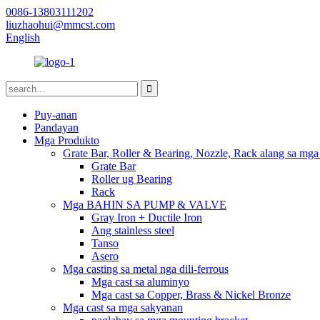
0086-13803111202
liuzhaohui@mmcst.com
English
Puy-anan
Pandayan
Mga Produkto
Grate Bar, Roller & Bearing, Nozzle, Rack alang sa mga
Grate Bar
Roller ug Bearing
Rack
Mga BAHIN SA PUMP & VALVE
Gray Iron + Ductile Iron
Ang stainless steel
Tanso
Asero
Mga casting sa metal nga dili-ferrous
Mga cast sa aluminyo
Mga cast sa Copper, Brass & Nickel Bronze
Mga cast sa mga sakyanan