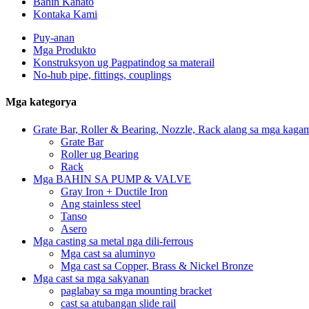
Bahin Kanato
Kontaka Kami
Puy-anan
Mga Produkto
Konstruksyon ug Pagpatindog sa materail
No-hub pipe, fittings, couplings
Mga kategorya
Grate Bar, Roller & Bearing, Nozzle, Rack alang sa mga kagam
Grate Bar
Roller ug Bearing
Rack
Mga BAHIN SA PUMP & VALVE
Gray Iron + Ductile Iron
Ang stainless steel
Tanso
Asero
Mga casting sa metal nga dili-ferrous
Mga cast sa aluminyo
Mga cast sa Copper, Brass & Nickel Bronze
Mga cast sa mga sakyanan
paglabay sa mga mounting bracket
cast sa atubangan slide rail