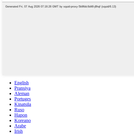
English
Pransiya
Aleman
Portuges
Kinatsila
Ruso
Hapon
Koreano
Arabe
Irish