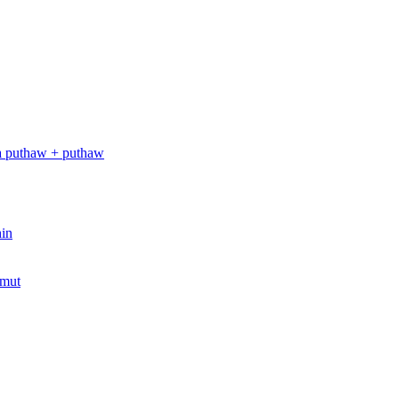
a puthaw + puthaw
in
amut