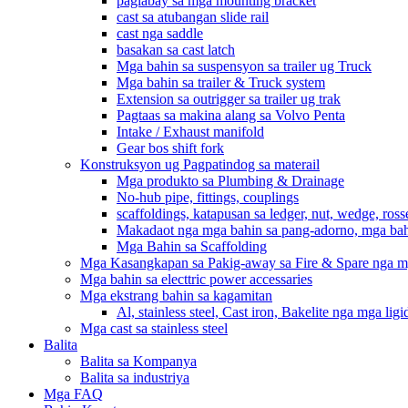
paglabay sa mga mounting bracket
cast sa atubangan slide rail
cast nga saddle
basakan sa cast latch
Mga bahin sa suspensyon sa trailer ug Truck
Mga bahin sa trailer & Truck system
Extension sa outrigger sa trailer ug trak
Pagtaas sa makina alang sa Volvo Penta
Intake / Exhaust manifold
Gear bos shift fork
Konstruksyon ug Pagpatindog sa materail
Mga produkto sa Plumbing & Drainage
No-hub pipe, fittings, couplings
scaffoldings, katapusan sa ledger, nut, wedge, ross
Makadaot nga mga bahin sa pang-adorno, mga ba
Mga Bahin sa Scaffolding
Mga Kasangkapan sa Pakig-away sa Fire & Spare nga m
Mga bahin sa electtric power accessaries
Mga ekstrang bahin sa kagamitan
Al, stainless steel, Cast iron, Bakelite nga mga lig
Mga cast sa stainless steel
Balita
Balita sa Kompanya
Balita sa industriya
Mga FAQ