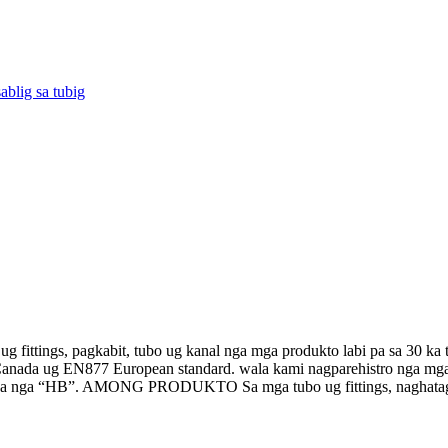
ablig sa tubig
fittings, pagkabit, tubo ug kanal nga mga produkto labi pa sa 30 ka 
ada ug EN877 European standard. wala kami nagparehistro nga mga 
 nga “HB”. AMONG PRODUKTO Sa mga tubo ug fittings, naghatag usab