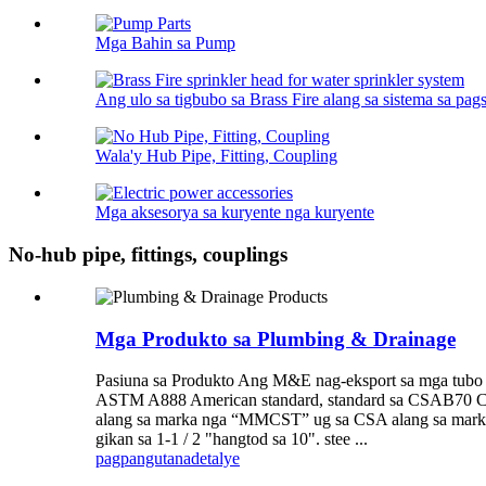
Mga Bahin sa Pump
Ang ulo sa tigbubo sa Brass Fire alang sa sistema sa pags
Wala'y Hub Pipe, Fitting, Coupling
Mga aksesorya sa kuryente nga kuryente
No-hub pipe, fittings, couplings
Mga Produkto sa Plumbing & Drainage
Pasiuna sa Produkto Ang M&E nag-eksport sa mga tubo ug 
ASTM A888 American standard, standard sa CSAB70 Can
alang sa marka nga “MMCST” ug sa CSA alang sa marka
gikan sa 1-1 / 2 "hangtod sa 10". stee ...
pagpangutana
detalye