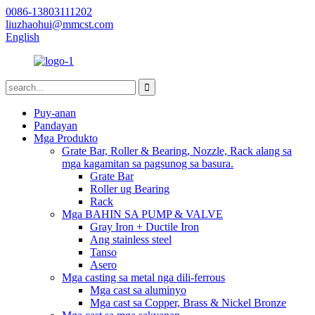
0086-13803111202
liuzhaohui@mmcst.com
English
Puy-anan
Pandayan
Mga Produkto
Grate Bar, Roller & Bearing, Nozzle, Rack alang sa
mga kagamitan sa pagsunog sa basura.
Grate Bar
Roller ug Bearing
Rack
Mga BAHIN SA PUMP & VALVE
Gray Iron + Ductile Iron
Ang stainless steel
Tanso
Asero
Mga casting sa metal nga dili-ferrous
Mga cast sa aluminyo
Mga cast sa Copper, Brass & Nickel Bronze