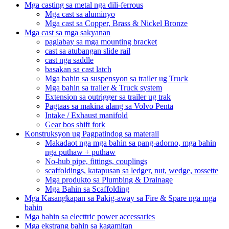
Mga casting sa metal nga dili-ferrous
Mga cast sa aluminyo
Mga cast sa Copper, Brass & Nickel Bronze
Mga cast sa mga sakyanan
paglabay sa mga mounting bracket
cast sa atubangan slide rail
cast nga saddle
basakan sa cast latch
Mga bahin sa suspensyon sa trailer ug Truck
Mga bahin sa trailer & Truck system
Extension sa outrigger sa trailer ug trak
Pagtaas sa makina alang sa Volvo Penta
Intake / Exhaust manifold
Gear bos shift fork
Konstruksyon ug Pagpatindog sa materail
Makadaot nga mga bahin sa pang-adorno, mga bahin
nga puthaw + puthaw
No-hub pipe, fittings, couplings
scaffoldings, katapusan sa ledger, nut, wedge, rossette
Mga produkto sa Plumbing & Drainage
Mga Bahin sa Scaffolding
Mga Kasangkapan sa Pakig-away sa Fire & Spare nga mga
bahin
Mga bahin sa electtric power accessaries
Mga ekstrang bahin sa kagamitan