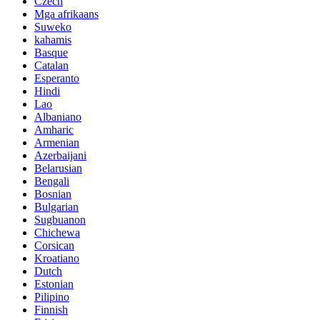
Czech
Mga afrikaans
Suweko
kahamis
Basque
Catalan
Esperanto
Hindi
Lao
Albaniano
Amharic
Armenian
Azerbaijani
Belarusian
Bengali
Bosnian
Bulgarian
Sugbuanon
Chichewa
Corsican
Kroatiano
Dutch
Estonian
Pilipino
Finnish