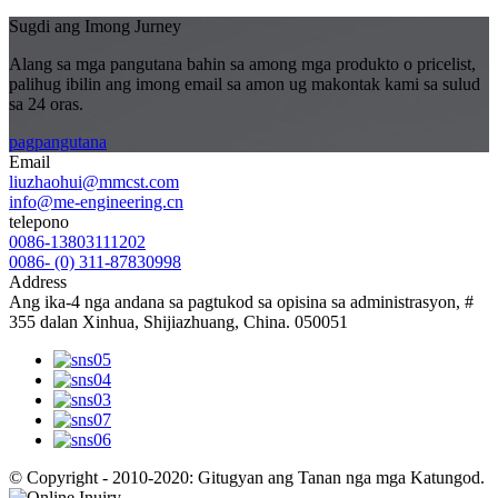
Sugdi ang Imong Jurney
Alang sa mga pangutana bahin sa among mga produkto o pricelist,
palihug ibilin ang imong email sa amon ug makontak kami sa sulud
sa 24 oras.
pagpangutana
Email
liuzhaohui@mmcst.com
info@me-engineering.cn
telepono
0086-13803111202
0086- (0) 311-87830998
Address
Ang ika-4 nga andana sa pagtukod sa opisina sa administrasyon, #
355 dalan Xinhua, Shijiazhuang, China. 050051
© Copyright - 2010-2020: Gitugyan ang Tanan nga mga Katungod.