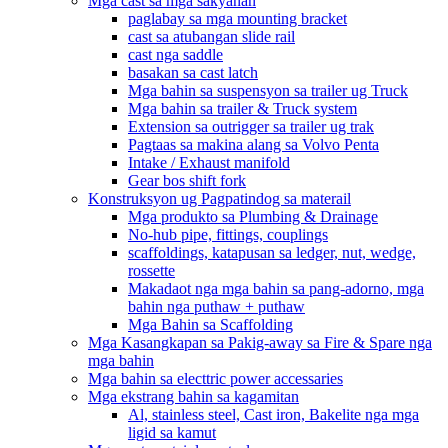
Mga cast sa mga sakyanan
paglabay sa mga mounting bracket
cast sa atubangan slide rail
cast nga saddle
basakan sa cast latch
Mga bahin sa suspensyon sa trailer ug Truck
Mga bahin sa trailer & Truck system
Extension sa outrigger sa trailer ug trak
Pagtaas sa makina alang sa Volvo Penta
Intake / Exhaust manifold
Gear bos shift fork
Konstruksyon ug Pagpatindog sa materail
Mga produkto sa Plumbing & Drainage
No-hub pipe, fittings, couplings
scaffoldings, katapusan sa ledger, nut, wedge,
rossette
Makadaot nga mga bahin sa pang-adorno, mga
bahin nga puthaw + puthaw
Mga Bahin sa Scaffolding
Mga Kasangkapan sa Pakig-away sa Fire & Spare nga
mga bahin
Mga bahin sa electtric power accessaries
Mga ekstrang bahin sa kagamitan
Al, stainless steel, Cast iron, Bakelite nga mga
ligid sa kamut