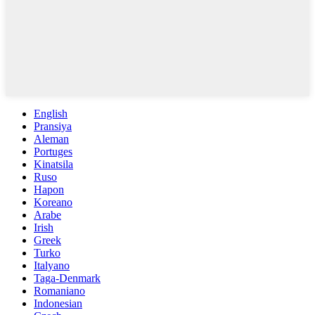
English
Pransiya
Aleman
Portuges
Kinatsila
Ruso
Hapon
Koreano
Arabe
Irish
Greek
Turko
Italyano
Taga-Denmark
Romaniano
Indonesian