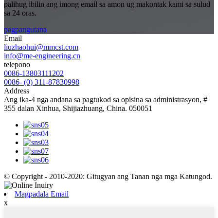
palihug ibilin ang imong email sa amon ug makontak kami sa sulud
sa 24 oras.
pagpangutana
Email
liuzhaohui@mmcst.com
info@me-engineering.cn
telepono
0086-13803111202
0086- (0) 311-87830998
Address
Ang ika-4 nga andana sa pagtukod sa opisina sa administrasyon, #
355 dalan Xinhua, Shijiazhuang, China. 050051
© Copyright - 2010-2020: Gitugyan ang Tanan nga mga Katungod.
Magpadala Email
x