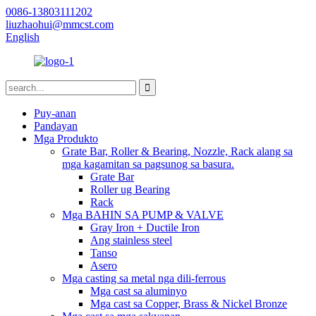
0086-13803111202
liuzhaohui@mmcst.com
English
Puy-anan
Pandayan
Mga Produkto
Grate Bar, Roller & Bearing, Nozzle, Rack alang sa
mga kagamitan sa pagsunog sa basura.
Grate Bar
Roller ug Bearing
Rack
Mga BAHIN SA PUMP & VALVE
Gray Iron + Ductile Iron
Ang stainless steel
Tanso
Asero
Mga casting sa metal nga dili-ferrous
Mga cast sa aluminyo
Mga cast sa Copper, Brass & Nickel Bronze