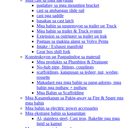
Mga cast sa mga sakyanan
paglabay sa mga mounting bracket
cast sa atubangan slide rail
cast nga saddle
basakan sa cast latch
Mga bahin sa suspensyon sa trailer ug Truck
Mga bahin sa trailer & Truck system
Extension sa outrigger sa trailer ug trak
Pagtaas sa makina alang sa Volvo Penta
Intake / Exhaust manifold
Gear bos shift fork
Konstruksyon ug Pagpatindog sa materail
Mga produkto sa Plumbing & Drainage
No-hub pipe, fittings, couplings
scaffoldings, katapusan sa ledger, nut, wedge,
rossette
Makadaot nga mga bahin sa pang-adorno, mga
bahin nga puthaw + puthaw
Mga Bahin sa Scaffolding
Mga Kasangkapan sa Pakig-away sa Fire & Spare nga
mga bahin
Mga bahin sa electtric power accessaries
Mga ekstrang bahin sa kagamitan
Al, stainless steel, Cast iron, Bakelite nga mga
ligid sa kamut