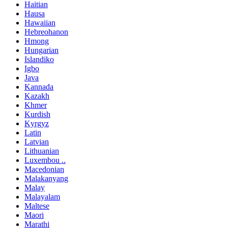
Haitian
Hausa
Hawaiian
Hebreohanon
Hmong
Hungarian
Islandiko
Igbo
Java
Kannada
Kazakh
Khmer
Kurdish
Kyrgyz
Latin
Latvian
Lithuanian
Luxembou ..
Macedonian
Malakanyang
Malay
Malayalam
Maltese
Maori
Marathi