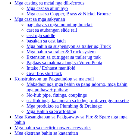
Mga casting sa metal nga dili-ferrous
Mga cast sa aluminyo
Mga cast sa Copper, Brass & Nickel Bronze
Mga cast sa mga sakyanan
paglabay sa mga mounting bracket
cast sa atubangan slide rail
cast nga saddle
basakan sa cast latch
Mga bahin sa suspensyon sa trailer ug Truck
Mga bahin sa trailer & Truck system
Extension sa outrigger sa trailer ug trak
Pagtaas sa makina alang sa Volvo Penta
Intake / Exhaust manifold
Gear bos shift fork
Konstruksyon ug Pagpatindog sa materail
Makadaot nga mga bahin sa pang-adorno, mga bahin
nga puthaw + puthaw
No-hub pipe, fittings, couplings
scaffoldings, katapusan sa ledger, nut, wedge, rossette
Mga produkto sa Plumbing & Drainage
Mga Bahin sa Scaffolding
Mga Kasangkapan sa Pakig-away sa Fire & Spare nga mga
bahin
Mga bahin sa electtric power accessaries
Mga ekstrang bahin sa kagamitan