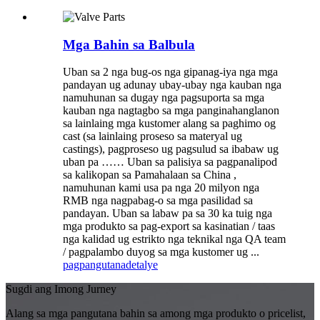
Mga Bahin sa Balbula
Uban sa 2 nga bug-os nga gipanag-iya nga mga
pandayan ug adunay ubay-ubay nga kauban nga
namuhunan sa dugay nga pagsuporta sa mga
kauban nga nagtagbo sa mga panginahanglanon
sa lainlaing mga kustomer alang sa paghimo og
cast (sa lainlaing proseso sa materyal ug
castings), pagproseso ug pagsulud sa ibabaw ug
uban pa …… Uban sa palisiya sa pagpanalipod
sa kalikopan sa Pamahalaan sa China ,
namuhunan kami usa pa nga 20 milyon nga
RMB nga nagpabag-o sa mga pasilidad sa
pandayan. Uban sa labaw pa sa 30 ka tuig nga
mga produkto sa pag-export sa kasinatian / taas
nga kalidad ug estrikto nga teknikal nga QA team
/ pagpalambo duyog sa mga kustomer ug ...
pagpangutana
detalye
Sugdi ang Imong Jurney
Alang sa mga pangutana bahin sa among mga produkto o pricelist,