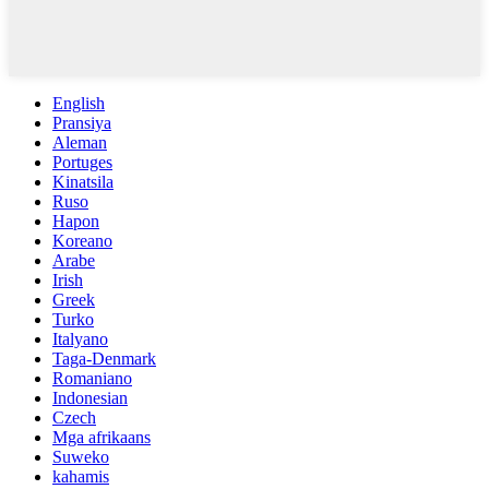
English
Pransiya
Aleman
Portuges
Kinatsila
Ruso
Hapon
Koreano
Arabe
Irish
Greek
Turko
Italyano
Taga-Denmark
Romaniano
Indonesian
Czech
Mga afrikaans
Suweko
kahamis