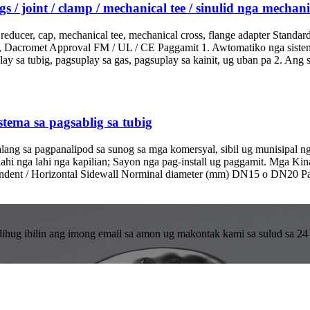
gs / joint / clamp / mechanical tee / sinulid nga mechani
, reducer, cap, mechanical tee, mechanical cross, flange adapter Sta
n, Dacromet Approval FM / UL / CE Paggamit 1. Awtomatiko nga sistema
y sa tubig, pagsuplay sa gas, pagsuplay sa kainit, ug uban pa 2. Ang si
stema sa pagsablig sa tubig
lang sa pagpanalipod sa sunog sa mga komersyal, sibil ug munisipal n
 lahi nga lahi nga kapilian; Sayon nga pag-install ug paggamit. Mga 
ndent / Horizontal Sidewall Norminal diameter (mm) DN15 o DN20 Pagko
ihug ibilin ang imong email sa amon ug makontak kami sa sulud sa 24 