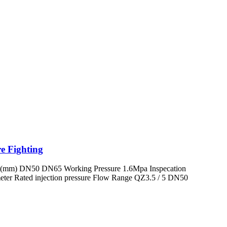
e Fighting
ter (mm) DN50 DN65 Working Pressure 1.6Mpa Inspecation
ter Rated injection pressure Flow Range QZ3.5 / 5 DN50