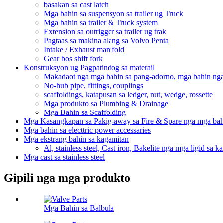
basakan sa cast latch
Mga bahin sa suspensyon sa trailer ug Truck
Mga bahin sa trailer & Truck system
Extension sa outrigger sa trailer ug trak
Pagtaas sa makina alang sa Volvo Penta
Intake / Exhaust manifold
Gear bos shift fork
Konstruksyon ug Pagpatindog sa materail
Makadaot nga mga bahin sa pang-adorno, mga bahin ng
No-hub pipe, fittings, couplings
scaffoldings, katapusan sa ledger, nut, wedge, rossette
Mga produkto sa Plumbing & Drainage
Mga Bahin sa Scaffolding
Mga Kasangkapan sa Pakig-away sa Fire & Spare nga mga bah
Mga bahin sa electtric power accessaries
Mga ekstrang bahin sa kagamitan
Al, stainless steel, Cast iron, Bakelite nga mga ligid sa k
Mga cast sa stainless steel
Gipili nga mga produkto
Mga Bahin sa Balbula