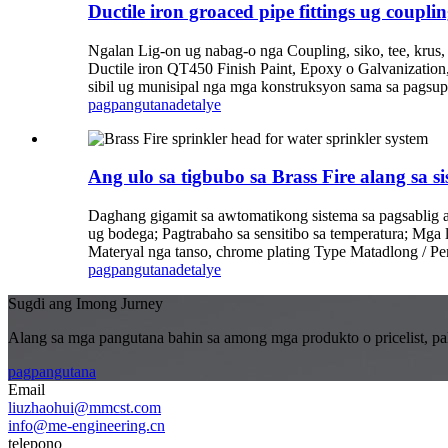
Ductile iron groaced pipe fittings ug couplin
Ngalan Lig-on ug nabag-o nga Coupling, siko, tee, krus
Ductile iron QT450 Finish Paint, Epoxy o Galvanizatio
sibil ug munisipal nga mga konstruksyon sama sa pagsupla
pagpangutana
detalye
Ang ulo sa tigbubo sa Brass Fire alang sa si
Daghang gigamit sa awtomatikong sistema sa pagsablig a
ug bodega; Pagtrabaho sa sensitibo sa temperatura; Mga
Materyal nga tanso, chrome plating Type Matadlong / Pe
pagpangutana
detalye
Sugdi ang Imong Jurney
Alang sa mga pangutana bahin sa among mga produkto o pricelist, pal
pagpangutana
Email
liuzhaohui@mmcst.com
info@me-engineering.cn
telepono