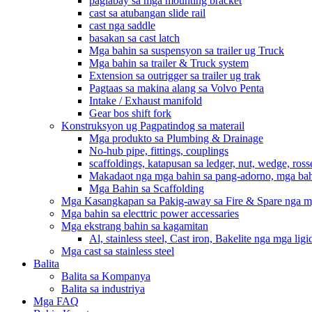
paglabay sa mga mounting bracket
cast sa atubangan slide rail
cast nga saddle
basakan sa cast latch
Mga bahin sa suspensyon sa trailer ug Truck
Mga bahin sa trailer & Truck system
Extension sa outrigger sa trailer ug trak
Pagtaas sa makina alang sa Volvo Penta
Intake / Exhaust manifold
Gear bos shift fork
Konstruksyon ug Pagpatindog sa materail
Mga produkto sa Plumbing & Drainage
No-hub pipe, fittings, couplings
scaffoldings, katapusan sa ledger, nut, wedge, ross
Makadaot nga mga bahin sa pang-adorno, mga ba
Mga Bahin sa Scaffolding
Mga Kasangkapan sa Pakig-away sa Fire & Spare nga m
Mga bahin sa electtric power accessaries
Mga ekstrang bahin sa kagamitan
Al, stainless steel, Cast iron, Bakelite nga mga lig
Mga cast sa stainless steel
Balita
Balita sa Kompanya
Balita sa industriya
Mga FAQ