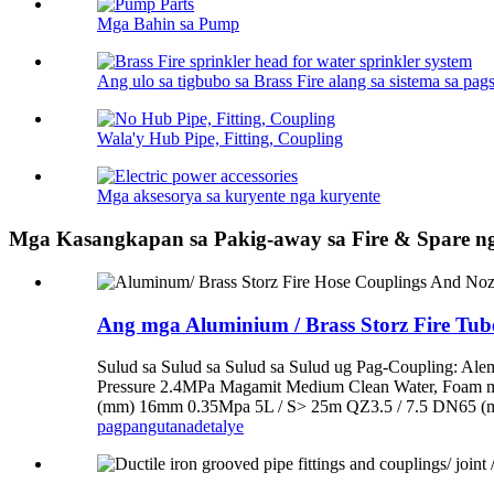
Mga Bahin sa Pump
Ang ulo sa tigbubo sa Brass Fire alang sa sistema sa pags
Wala'y Hub Pipe, Fitting, Coupling
Mga aksesorya sa kuryente nga kuryente
Mga Kasangkapan sa Pakig-away sa Fire & Spare n
Ang mga Aluminium / Brass Storz Fire Tub
Sulud sa Sulud sa Sulud sa Sulud ug Pag-Coupling: Al
Pressure 2.4MPa Magamit Medium Clean Water, Foam mi
(mm) 16mm 0.35Mpa 5L / S> 25m QZ3.5 / 7.5 DN65 (
pagpangutana
detalye