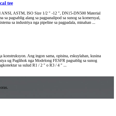
cal tee
ndard ANSI, ASTM, ISO Size 1/2 ″ -12 ″, DN15-DN500 Material
 sa pagsablig alang sa pagpanalipod sa sunog sa komersyal,
stema sa industriya nga pipeline sa pagpadala, minahan ...
ga konstruksyon. Ang ingon sama, opisina, eskuylahan, kusina
Kinaiya ug Paglihok nga Modelong FESFR pagsablig sa sunog
nektar sa sulud R1 / 2 ″ o R3 / 4 ″ ...
oras.