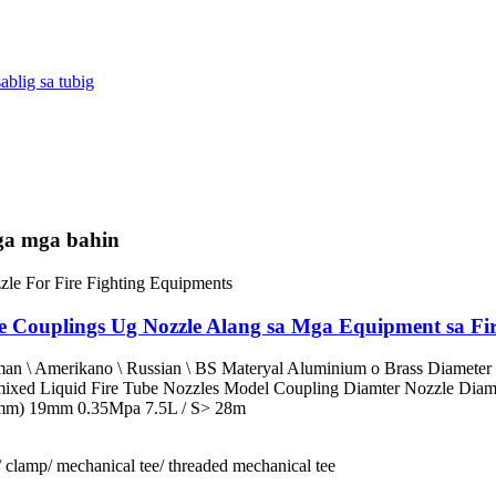
ablig sa tubig
ga mga bahin
e Couplings Ug Nozzle Alang sa Mga Equipment sa Fir
eman \ Amerikano \ Russian \ BS Materyal Aluminium o Brass Diame
xed Liquid Fire Tube Nozzles Model Coupling Diamter Nozzle Diame
mm) 19mm 0.35Mpa 7.5L / S> 28m