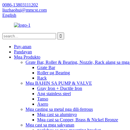
0086-13803111202
liuzhaohui@mmcst.com
English
Puy-anan
Pandayan
Mga Produkto
Grate Bar, Roller & Bearing, Nozzle, Rack alang sa mga
Grate Bar
Roller ug Bearing
Rack
Mga BAHIN SA PUMP & VALVE
Gray Iron + Ductile Iron
Ang stainless steel
Tanso
Asero
Mga casting sa metal nga dili-ferrous
Mga cast sa aluminyo
Mga cast sa Copper, Brass & Nickel Bronze
Mga cast sa mga sakyanan