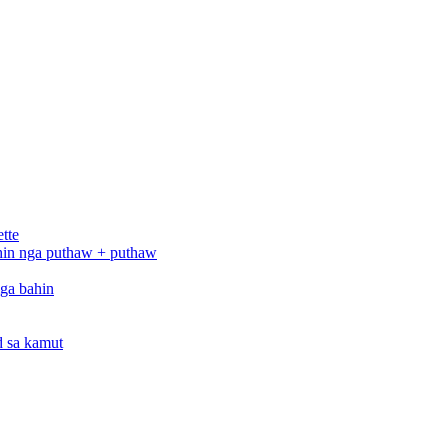
ette
hin nga puthaw + puthaw
ga bahin
id sa kamut