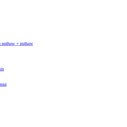
a puthaw + puthaw
in
amut