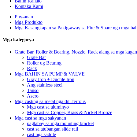
Bahin Kanato
Kontaka Kami
Puy-anan
Mga Produkto
Mga Kasangkapan sa Pakig-away sa Fire & Spare nga mga bah
Mga kategorya
Grate Bar, Roller & Bearing, Nozzle, Rack alang sa mga kagam
Grate Bar
Roller ug Bearing
Rack
Mga BAHIN SA PUMP & VALVE
Gray Iron + Ductile Iron
Ang stainless steel
Tanso
Asero
Mga casting sa metal nga dili-ferrous
Mga cast sa aluminyo
Mga cast sa Copper, Brass & Nickel Bronze
Mga cast sa mga sakyanan
paglabay sa mga mounting bracket
cast sa atubangan slide rail
cast nga saddle