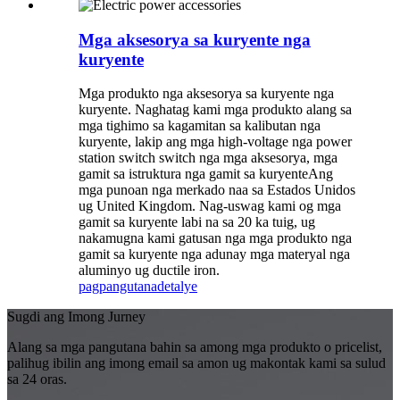
Mga aksesorya sa kuryente nga
kuryente
Mga produkto nga aksesorya sa kuryente nga
kuryente. Naghatag kami mga produkto alang sa
mga tighimo sa kagamitan sa kalibutan nga
kuryente, lakip ang mga high-voltage nga power
station switch switch nga mga aksesorya, mga
gamit sa istruktura nga gamit sa kuryenteAng
mga punoan nga merkado naa sa Estados Unidos
ug United Kingdom. Nag-uswag kami og mga
gamit sa kuryente labi na sa 20 ka tuig, ug
nakamugna kami gatusan nga mga produkto nga
gamit sa kuryente nga adunay mga materyal nga
aluminyo ug ductile iron.
pagpangutana
detalye
Sugdi ang Imong Jurney
Alang sa mga pangutana bahin sa among mga produkto o pricelist,
palihug ibilin ang imong email sa amon ug makontak kami sa sulud
sa 24 oras.