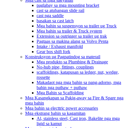
Mga cast sa mga sakyanan
paglabay sa mga mounting bracket
cast sa atubangan slide rail
cast nga saddle
basakan sa cast latch
Mga bahin sa suspensyon sa trailer ug Truck
Mga bahin sa trailer & Truck system
Extension sa outrigger sa trailer ug trak
Pagtaas sa makina alang sa Volvo Penta
Intake / Exhaust manifold
Gear bos shift fork
Konstruksyon ug Pagpatindog sa materail
Mga produkto sa Plumbing & Drainage
No-hub pipe, fittings, couplings
scaffoldings, katapusan sa ledger, nut, wedge,
rossette
Makadaot nga mga bahin sa pang-adorno, mga
bahin nga puthaw + puthaw
Mga Bahin sa Scaffolding
Mga Kasangkapan sa Pakig-away sa Fire & Spare nga
mga bahin
Mga bahin sa electtric power accessaries
Mga ekstrang bahin sa kagamitan
Al, stainless steel, Cast iron, Bakelite nga mga
ligid sa kamut