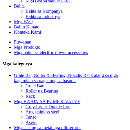
Mga cast sa stainless steel
Balita
Balita sa Kompanya
Balita sa industriya
Mga FAQ
Bahin Kanato
Kontaka Kami
Puy-anan
Mga Produkto
Mga bahin sa electtric power accessaries
Mga kategorya
Grate Bar, Roller & Bearing, Nozzle, Rack alang sa mga
kagamitan sa pagsunog sa basura.
Grate Bar
Roller ug Bearing
Rack
Mga BAHIN SA PUMP & VALVE
Gray Iron + Ductile Iron
Ang stainless steel
Tanso
Asero
Mga casting sa metal nga dili-ferrous