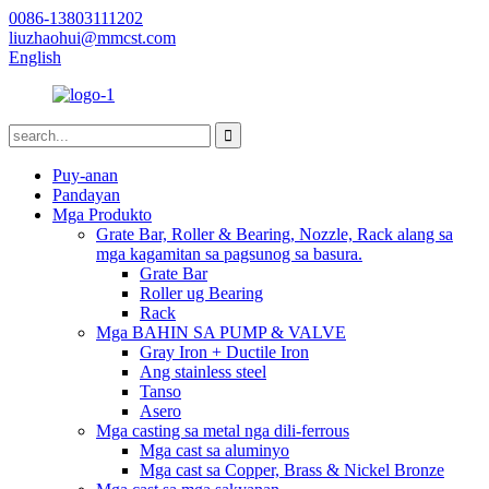
0086-13803111202
liuzhaohui@mmcst.com
English
Puy-anan
Pandayan
Mga Produkto
Grate Bar, Roller & Bearing, Nozzle, Rack alang sa
mga kagamitan sa pagsunog sa basura.
Grate Bar
Roller ug Bearing
Rack
Mga BAHIN SA PUMP & VALVE
Gray Iron + Ductile Iron
Ang stainless steel
Tanso
Asero
Mga casting sa metal nga dili-ferrous
Mga cast sa aluminyo
Mga cast sa Copper, Brass & Nickel Bronze