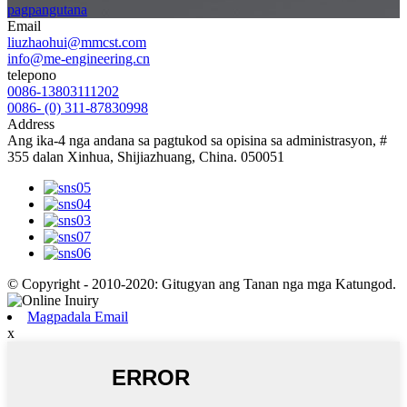
pagpangutana
Email
liuzhaohui@mmcst.com
info@me-engineering.cn
telepono
0086-13803111202
0086- (0) 311-87830998
Address
Ang ika-4 nga andana sa pagtukod sa opisina sa administrasyon, #
355 dalan Xinhua, Shijiazhuang, China. 050051
© Copyright - 2010-2020: Gitugyan ang Tanan nga mga Katungod.
Magpadala Email
x