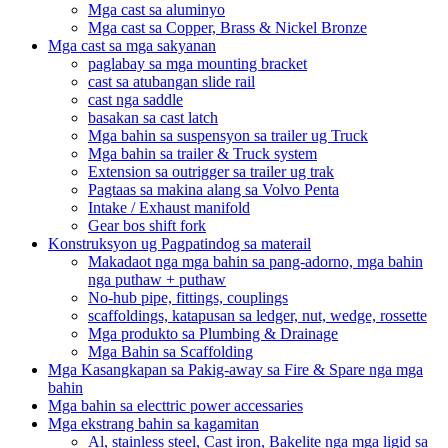
Mga cast sa aluminyo
Mga cast sa Copper, Brass & Nickel Bronze
Mga cast sa mga sakyanan
paglabay sa mga mounting bracket
cast sa atubangan slide rail
cast nga saddle
basakan sa cast latch
Mga bahin sa suspensyon sa trailer ug Truck
Mga bahin sa trailer & Truck system
Extension sa outrigger sa trailer ug trak
Pagtaas sa makina alang sa Volvo Penta
Intake / Exhaust manifold
Gear bos shift fork
Konstruksyon ug Pagpatindog sa materail
Makadaot nga mga bahin sa pang-adorno, mga bahin
nga puthaw + puthaw
No-hub pipe, fittings, couplings
scaffoldings, katapusan sa ledger, nut, wedge, rossette
Mga produkto sa Plumbing & Drainage
Mga Bahin sa Scaffolding
Mga Kasangkapan sa Pakig-away sa Fire & Spare nga mga
bahin
Mga bahin sa electtric power accessaries
Mga ekstrang bahin sa kagamitan
Al, stainless steel, Cast iron, Bakelite nga mga ligid sa