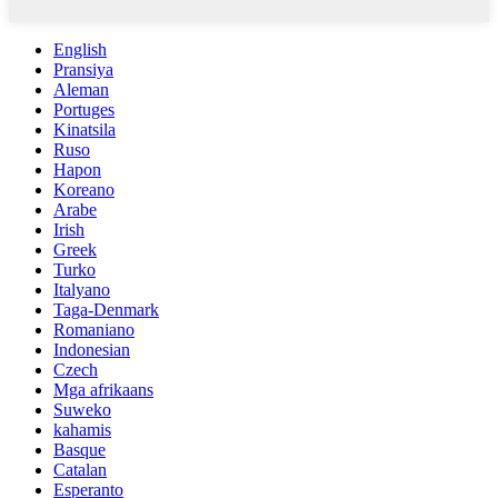
English
Pransiya
Aleman
Portuges
Kinatsila
Ruso
Hapon
Koreano
Arabe
Irish
Greek
Turko
Italyano
Taga-Denmark
Romaniano
Indonesian
Czech
Mga afrikaans
Suweko
kahamis
Basque
Catalan
Esperanto