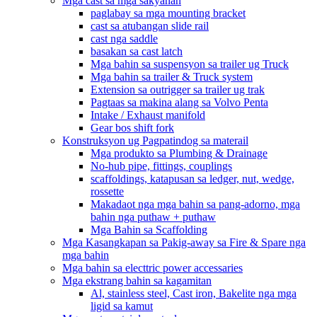
Mga cast sa mga sakyanan
paglabay sa mga mounting bracket
cast sa atubangan slide rail
cast nga saddle
basakan sa cast latch
Mga bahin sa suspensyon sa trailer ug Truck
Mga bahin sa trailer & Truck system
Extension sa outrigger sa trailer ug trak
Pagtaas sa makina alang sa Volvo Penta
Intake / Exhaust manifold
Gear bos shift fork
Konstruksyon ug Pagpatindog sa materail
Mga produkto sa Plumbing & Drainage
No-hub pipe, fittings, couplings
scaffoldings, katapusan sa ledger, nut, wedge,
rossette
Makadaot nga mga bahin sa pang-adorno, mga
bahin nga puthaw + puthaw
Mga Bahin sa Scaffolding
Mga Kasangkapan sa Pakig-away sa Fire & Spare nga
mga bahin
Mga bahin sa electtric power accessaries
Mga ekstrang bahin sa kagamitan
Al, stainless steel, Cast iron, Bakelite nga mga
ligid sa kamut