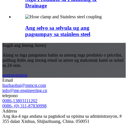
Drainage
Ang selyo sa selyula ug ang
pagsumpay sa stainless steel
Sugdi ang Imong Jurney
Alang sa mga pangutana bahin sa among mga produkto o pricelist,
palihug ibilin ang imong email sa amon ug makontak kami sa sulud
sa 24 oras.
pagpangutana
Email
liuzhaohui@mmcst.com
info@me-engineering.cn
telepono
0086-13803111202
0086- (0) 311-87830998
Address
Ang ika-4 nga andana sa pagtukod sa opisina sa administrasyon, #
355 dalan Xinhua, Shijiazhuang, China. 050051