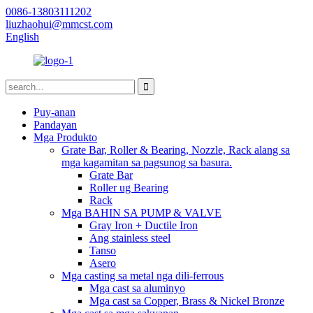
0086-13803111202
liuzhaohui@mmcst.com
English
Puy-anan
Pandayan
Mga Produkto
Grate Bar, Roller & Bearing, Nozzle, Rack alang sa
mga kagamitan sa pagsunog sa basura.
Grate Bar
Roller ug Bearing
Rack
Mga BAHIN SA PUMP & VALVE
Gray Iron + Ductile Iron
Ang stainless steel
Tanso
Asero
Mga casting sa metal nga dili-ferrous
Mga cast sa aluminyo
Mga cast sa Copper, Brass & Nickel Bronze