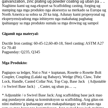
galvanization, zinc plating ug powder coating ug uban pa .. ..
Naghimo kami ug nag-eksport sa Scaffolding casting, forging ug
stamping nga mga produkto nga aksesorya sa merkado sa Europa ug
North America sa sobra sa 20 ka tuig. Adunay kami propesyonal ug
eksperyensiyadong mga inhinyero nga makahatag paghatag
ipahiangay sa mga produkto sumala sa mga drowing ug sampol
Gigamit nga materyal:
Ductile Iron casting: 60-45-12,60-40-18, Steel casting: ASTM A27
Gr 70-40
Pagpanday: Q235, Q345
Mga Produkto:
Pagtapos sa ledger, Nut o Nut + kuptanan, Rosette o Rosette Bolt
Coupler, Coupling (Lalaki ug Babaye), Wedge (Pin), Claw, Tube
Lock, Handle, Casted Collar Nut, Top Cup, Base Jack （Adjustable
/ o Swivel Base Jack） , Caster, ug uban pa… ..,
* Adjustable / o Swivel Base Jack: Ang scaffolding base jack mao
ang pundasyon alang sa konstruksyon sa scaffolding. Ang gitas-on
niini mahimo’g ipahaangay aron makapahiangay sa dili patas nga