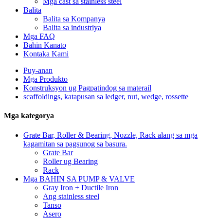
Mga cast sa stainless steel
Balita
Balita sa Kompanya
Balita sa industriya
Mga FAQ
Bahin Kanato
Kontaka Kami
Puy-anan
Mga Produkto
Konstruksyon ug Pagpatindog sa materail
scaffoldings, katapusan sa ledger, nut, wedge, rossette
Mga kategorya
Grate Bar, Roller & Bearing, Nozzle, Rack alang sa mga
kagamitan sa pagsunog sa basura.
Grate Bar
Roller ug Bearing
Rack
Mga BAHIN SA PUMP & VALVE
Gray Iron + Ductile Iron
Ang stainless steel
Tanso
Asero