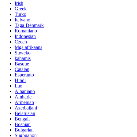
Irish
Greek
Turko
Italyano
Taga-Denmark
Romaniano
Indonesian
Czech
Mga afrikaans
Suweko
kahamis
Basque
Catalan
Esperanto
Hindi
Lao
Albaniano
Amharic
Armenian
Azerbaijani
Belarusian
Bengali
Bosnian
Bulgarian
Sugbuanon