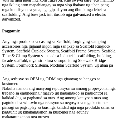
yuta sa mga lugar nga konstruksyon. Ang swivel base jack mahimo
nga ikiling aron mapahiangay sa mga slop ibabaw ug uban pang
mga kondisyon sa yuta, nga gipadayon ang tibuuk nga lebel sa
scaffolding. Ang base jack init-ituslob nga galvanized o electro-
galvanized.
Paggamit:
Ang mga produkto sa casting sa Scaffold, forging ug stamping
accessories nga gigamit ingon mga sangkap sa Scaffold Ringlock
System, Scaffold Cuplock System, Scaffold Frame System, Scaffold
Tube & Clamp System sa natad sa Industrial scaffolding, building,
facade scaffold, mga istruktura sa suporta, ug Sidewalk Bridge
System, Formwork Sistema, Modular Scaffold System, ug uban pa
…….
Ang serbisyo sa OEM ug ODM nga gitanyag sa hangyo sa
kostumer.
Nakuha namon ang maayong reputasyon sa among propesyonal nga
trabaho sa engineering / maayo ug naglangkob sa pagkontrol sa
kalidad / ug sa paghatud sa oras. Ang among katuyoan mao ang
pagtukod sa win-win nga relasyon sa negosyo sa mga kostumer
pinaagi sa pagsuplay sa taas nga kalidad nga mga produkto sama sa
pagguhit ug kinahanglanon sa kustomer nga adunay
makatarunganon nga presyo.