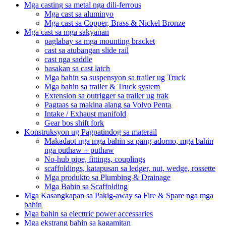
Mga casting sa metal nga dili-ferrous
Mga cast sa aluminyo
Mga cast sa Copper, Brass & Nickel Bronze
Mga cast sa mga sakyanan
paglabay sa mga mounting bracket
cast sa atubangan slide rail
cast nga saddle
basakan sa cast latch
Mga bahin sa suspensyon sa trailer ug Truck
Mga bahin sa trailer & Truck system
Extension sa outrigger sa trailer ug trak
Pagtaas sa makina alang sa Volvo Penta
Intake / Exhaust manifold
Gear bos shift fork
Konstruksyon ug Pagpatindog sa materail
Makadaot nga mga bahin sa pang-adorno, mga bahin
nga puthaw + puthaw
No-hub pipe, fittings, couplings
scaffoldings, katapusan sa ledger, nut, wedge, rossette
Mga produkto sa Plumbing & Drainage
Mga Bahin sa Scaffolding
Mga Kasangkapan sa Pakig-away sa Fire & Spare nga mga
bahin
Mga bahin sa electtric power accessaries
Mga ekstrang bahin sa kagamitan